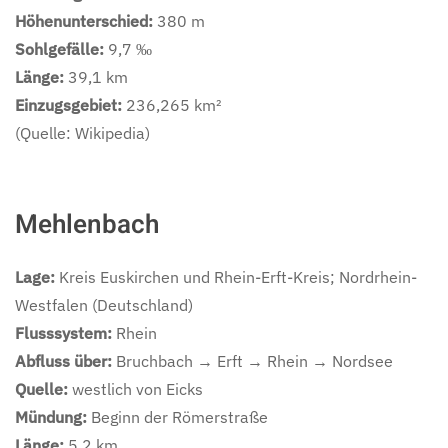
Höhenunterschied:
380 m
Sohlgefälle:
9,7 ‰
Länge:
39,1 km
Einzugsgebiet:
236,265 km²
(Quelle: Wikipedia)
Mehlenbach
Lage:
Kreis Euskirchen und Rhein-Erft-Kreis; Nordrhein-
Westfalen (Deutschland)
Flusssystem:
Rhein
Abfluss über:
Bruchbach
→
Erft → Rhein → Nordsee
Quelle:
westlich von Eicks
Mündung:
Beginn der Römerstraße
Länge:
5,2 km